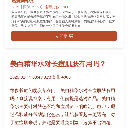
温漾精华水
￥79
【原价:￥169】
推荐指数：100
效果最好的一款爽肤水！多次获得过时尚杂志护肤金奖，有多款专利认证。
超高浓度的酵母精华保证了明显的护肤效果，吸收很快肤感丝滑不粘腻，控
油补水美白收缩毛孔效果很好，容量很大价格划算，的确是很良心的一款护
肤品，男女都可用，用过一个月后皮肤会明显变好。
立即购买
美白精华水对长痘肌肤有用吗？
2026-02-11 08:49:32
浏览量:4008
很多长痘的朋友都在问，美白精华水对长痘肌肤有用
吗？直接说答案：有用，但前提是选对产品。美白精
华水主要针对肤色不均和痘后留下的暗沉、痘印，通
过温和成分帮助淡化色素，让肌肤看起来更透亮。对
于痘痘肌来说，关键是要避免刺激，选择不含酒精、