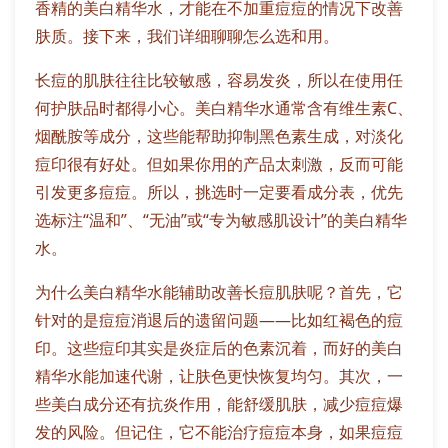
香精的美白精华水，才能在不加重痘痘的情况下改善
肤质。接下来，我们详细聊聊怎么选和用。
长痘的肌肤往往比较敏感，容易发炎，所以在使用任
何护肤品时都得小心。美白精华水通常含有维生素C、
烟酰胺等成分，这些能帮助抑制黑色素生成，对淡化
痘印很有好处。但如果你用的产品太刺激，反而可能
引发更多痘痘。所以，挑选时一定要看成分表，优先
选标注“温和”、“无油”或“专为敏感肌设计”的美白精华
水。
为什么美白精华水能辅助改善长痘肌肤呢？首先，它
针对的是痘痘消退后的遗留问题——比如红褐色的痘
印。这些痘印其实是炎症后的色素沉着，而好的美白
精华水能加速代谢，让肤色更快恢复均匀。其次，一
些美白成分还有抗炎作用，能舒缓肌肤，减少痘痘爆
发的风险。但记住，它不能治疗痘痘本身，如果痘痘