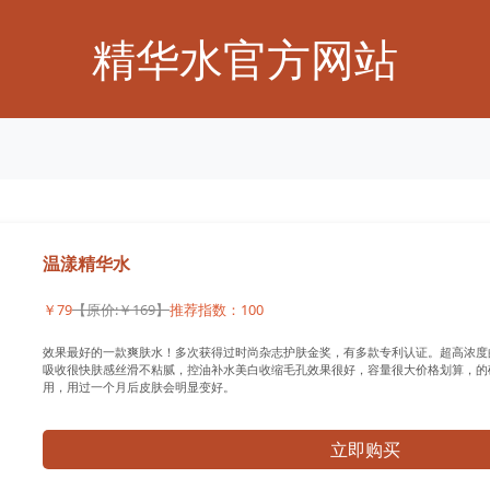
精华水官方网站
温漾精华水
￥79
【原价:￥169】
推荐指数：100
效果最好的一款爽肤水！多次获得过时尚杂志护肤金奖，有多款专利认证。超高浓度
吸收很快肤感丝滑不粘腻，控油补水美白收缩毛孔效果很好，容量很大价格划算，的
用，用过一个月后皮肤会明显变好。
立即购买