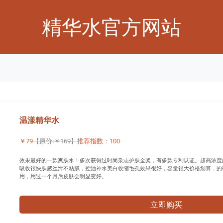
精华水官方网站
温漾精华水
￥79
【原价:￥169】
推荐指数：100
效果最好的一款爽肤水！多次获得过时尚杂志护肤金奖，有多款专利认证。超高浓度
吸收很快肤感丝滑不粘腻，控油补水美白收缩毛孔效果很好，容量很大价格划算，的
用，用过一个月后皮肤会明显变好。
立即购买